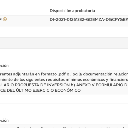
Disposición aprobatoria
YF
DI-2021-01261332-GDEMZA-DGCPYG
pción
rentes adjuntarán en formato .pdf o .jpg la documentación relacio
miento de los siguientes requisitos mínimos económicos y financier
LARIO PROPUESTA DE INVERSIÓN b) ANEXO V FORMULARIO D
CE DEL ÚLTIMO EJERCICIO ECONÓMICO
pción