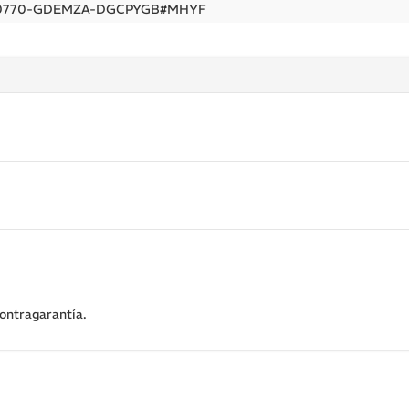
30770-GDEMZA-DGCPYGB#MHYF
ontragarantía.