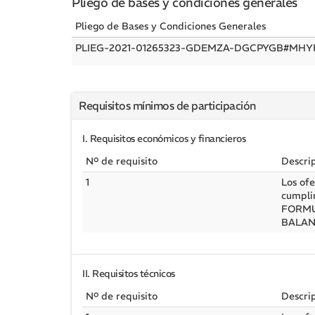
Pliego de bases y condiciones generales
Pliego de Bases y Condiciones Generales
PLIEG-2021-01265323-GDEMZA-DGCPYGB#MH
Requisitos mínimos de participación
I. Requisitos económicos y financieros
Nº de requisito
Descri
1
Los ofe
cumpli
FORMU
BALAN
II. Requisitos técnicos
Nº de requisito
Descri