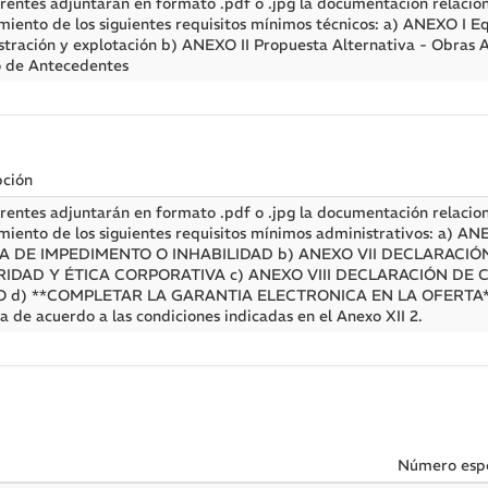
rentes adjuntarán en formato .pdf o .jpg la documentación relacio
miento de los siguientes requisitos mínimos técnicos: a) ANEXO I E
stración y explotación b) ANEXO II Propuesta Alternativa - Obras 
o de Antecedentes
pción
rentes adjuntarán en formato .pdf o .jpg la documentación relacio
miento de los siguientes requisitos mínimos administrativos: a)
A DE IMPEDIMENTO O INHABILIDAD b) ANEXO VII DECLARACIÓ
RIDAD Y ÉTICA CORPORATIVA c) ANEXO VIII DECLARACIÓN DE
 d) **COMPLETAR LA GARANTIA ELECTRONICA EN LA OFERTA**: 
a de acuerdo a las condiciones indicadas en el Anexo XII 2.
Número espe