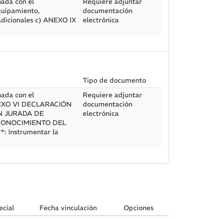
nada con el
Requiere adjuntar
quipamiento,
documentación
Adicionales c) ANEXO IX
electrónica
Tipo de documento
nada con el
Requiere adjuntar
 ANEXO VI DECLARACIÓN
documentación
N JURADA DE
electrónica
 CONOCIMIENTO DEL
Instrumentar la
cial
Fecha vinculación
Opciones