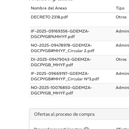
Nombre del Anexo
Tipo
DECRETO 2318.pdf
Otros
IF-2025-09169356-GDEMZA-
Admini
DGCPYGB%MHYF.pdf
NO-2025-09478978-GDEMZA-
Admini
DGCPYGB#MHYF_Circular 2.pdf
DI-2025-09479043-GDEMZA-
Otros
DGCPYGB_MHYF.pdf
IF-2025-09669197-GDEMZA-
Admini
DGCPYGB#MHYF_Circular N°3.pdf
NO-2025-10076850-GDEMZA-
Admini
DGCPYGB_MHYF.pdf
Ofertas al proceso de compra