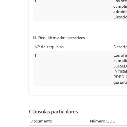
1
Los ofe
cumpli
admini
Listad
III. Requisitos administrativos
Nº de requisito
Descri
1
Los ofe
cumpli
JURAD
INTEG
PREDIO
garantí
Cláusulas particulares
Documento
Número GDE